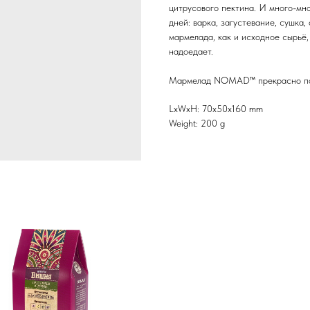
цитрусового пектина. И много-мн
дней: варка, загустевание, сушка
мармелада, как и исходное сырьё
надоедает.
Мармелад NOMAD™ прекрасно под
LxWxH: 70x50x160 mm
Weight: 200 g