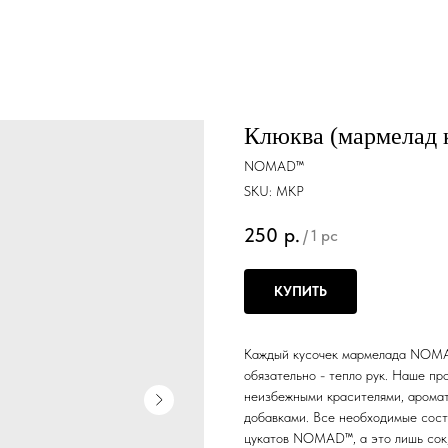
Клюква (мармелад 
NOMAD™
SKU:
MKP
250
р.
/
1 pc
КУПИТЬ
Каждый кусочек мармелада NOMAD
обязательно - тепло рук. Наше п
неизбежными красителями, арома
добавками. Все необходимые сост
цукатов NOMAD™, а это лишь сок, 