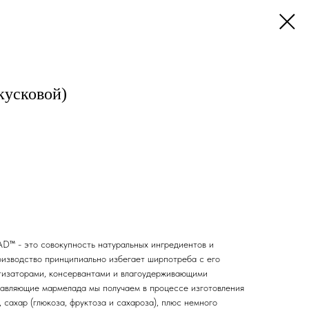
кусковой)
™ - это совокупность натуральных ингредиентов и
роизводство принципиально избегает ширпотреба с его
тизаторами, консервантами и влагоудерживающими
авляющие мармелада мы получаем в процессе изготовления
сахар (глюкоза, фруктоза и сахароза), плюс немного