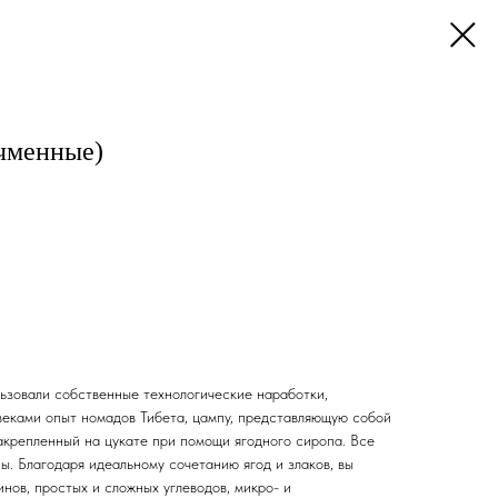
чменные)
ьзовали собственные технологические наработки,
 веками опыт номадов Тибета, цампу, представляющую собой
акрепленный на цукате при помощи ягодного сиропа. Все
. Благодаря идеальному сочетанию ягод и злаков, вы
нов, простых и сложных углеводов, микро- и