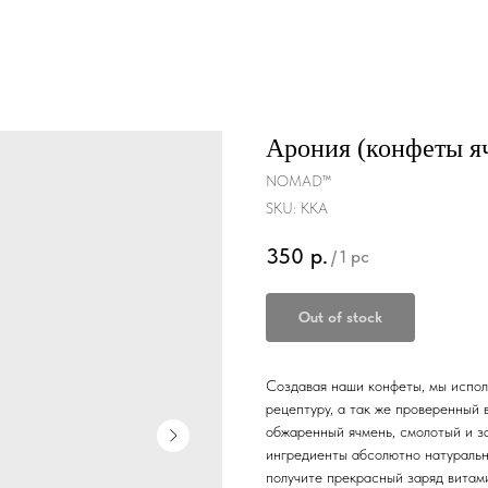
Арония (конфеты я
NOMAD™
SKU:
KKA
350
р.
/
1 pc
Out of stock
Создавая наши конфеты, мы испол
рецептуру, а так же проверенный
обжаренный ячмень, смолотый и з
ингредиенты абсолютно натуральны
получите прекрасный заряд витами