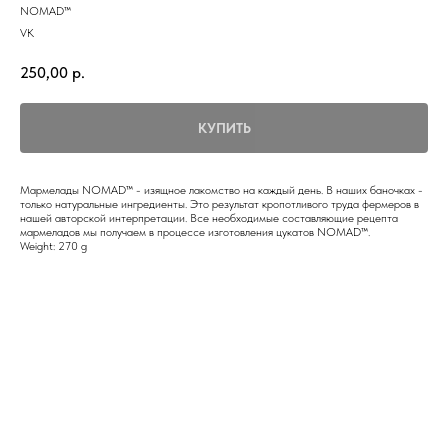
NOMAD™
VK
250,00
р.
КУПИТЬ
Мармелады NOMAD™ - изящное лакомство на каждый день. В наших баночках -
только натуральные ингредиенты. Это результат кропотливого труда фермеров в
нашей авторской интерпретации. Все необходимые составляющие рецепта
мармеладов мы получаем в процессе изготовления цукатов NOMAD™.
Weight: 270 g