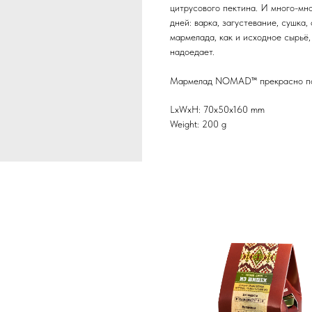
цитрусового пектина. И много-мн
дней: варка, загустевание, сушка
мармелада, как и исходное сырьё
надоедает.
Мармелад NOMAD™ прекрасно под
LxWxH: 70x50x160 mm
Weight: 200 g