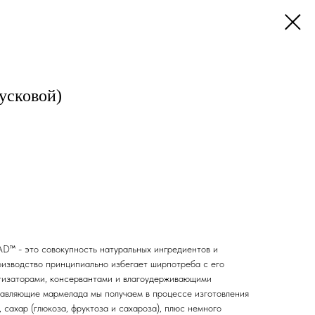
усковой)
™ - это совокупность натуральных ингредиентов и
роизводство принципиально избегает ширпотреба с его
тизаторами, консервантами и влагоудерживающими
авляющие мармелада мы получаем в процессе изготовления
сахар (глюкоза, фруктоза и сахароза), плюс немного