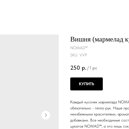
Вишня (мармелад к
NOMAD™
SKU:
VVP
250
р.
/
1 pc
КУПИТЬ
Каждый кусочек мармелада NOMAD
обязательно - тепло рук. Наше п
неизбежными красителями, арома
добавками. Все необходимые сост
цукатов NOMAD™, а это лишь сок, 