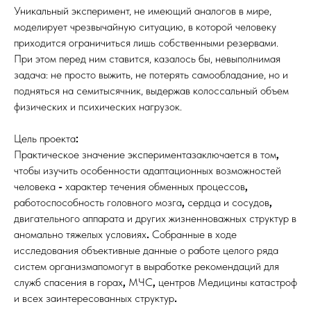
Уникальный эксперимент, не имеющий аналогов в мире,
моделирует чрезвычайную ситуацию, в которой человеку
приходится ограничиться лишь собственными резервами.
При этом перед ним ставится, казалось бы, невыполнимая
задача: не просто выжить, не потерять самообладание, но и
подняться на семитысячник, выдержав колоссальный объем
физических и психических нагрузок.
Цель проекта
:
Практическое значение экспериментазаключается в том
,
чтобы изучить особенности адаптационных возможностей
человека
-
характер течения обменных процессов
,
работоспособность головного мозга
,
сердца и сосудов
,
двигательного аппарата и других жизненноважных структур в
аномально тяжелых условиях
.
Собранные в ходе
исследования объективные данные о работе целого ряда
систем организмапомогут в выработке рекомендаций для
служб спасения в горах
,
МЧС
,
центров Медицины катастроф
и всех заинтересованных структур
.