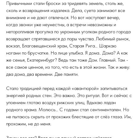
Привычными стали броски за тридевять земель, столь же,
сколь и возвращения издалека. Дела, суета занимают все
внимание и не дают отвлечься. Но вот наступает вечер,
когда звонки уже неуместны, а встречи невозможны и
неторопливая прогулка по укромным уголкам родного города
возвращает спрятавшиеся до поры чувства. Любимый рынок,
вокзал, Благовещенский храм, Старая Рига… Шаркаю
ногами по брусчатке. На лице улыбка. Я дома.. Дома? А как
же семья, Екатеринбург? Ведь там тоже Дом. Главный. Там -
все самое ценное, из того, что есть в этой жизни. Так и живу:
два дома, два времени. Две памяти.
Стало традицией перед каждой «авантюрой» запитываться
энергией родных стен. Это важно. Это ритуал. Вот и сейчас с
упоением глотаю воздух рижских улиц. Вдыхаю ладан
родного храма. Молюсь… С годами стал сентиментален. Но
не пытаюсь скрыть от прохожих блестящие от слёз глаза. Им,
прохожим, не до меня.
Зачем все это? Вряд ли на данный вопрос найдется