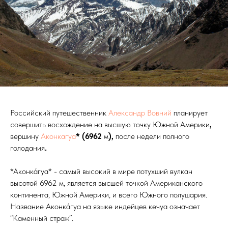
Российский путешественник
Александр Вовний
планирует
совершить восхождение на высшую точку Южной Америки
,
вершину
Аконкагуа
* (6962
м
),
после недели полного
голодания
.
*Аконка́гуа* - самый высокий в мире потухший вулкан
высотой 6962 м, является высшей точкой Американского
континента, Южной Америки, и всего Южного полушария.
Название Аконка́гуа на языке индейцев кечуа означает
“Каменный страж”.