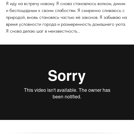
Я иду на встречу новому. Я снова становлюсь волком, диким
и беспощадным к своим слабостям. Я смиренно сливаюсь с
природой, вновь становясь частью её законов. Я забываю на
время условности города и размеренность домашнего уюта.
Я снова делаю шаг в неизвестность…