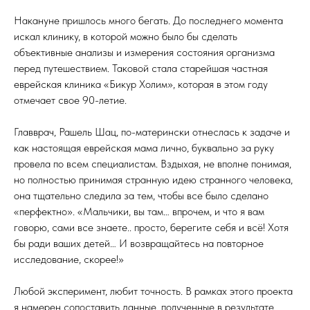
Накануне пришлось много бегать. До последнего момента
искал клинику, в которой можно было бы сделать
объективные анализы и измерения состояния организма
перед путешествием. Таковой стала старейшая частная
еврейская клиника «Бикур Холим», которая в этом году
отмечает свое 90-летие.
Главврач, Рашель Шац, по-матерински отнеслась к задаче и
как настоящая еврейская мама лично, буквально за руку
провела по всем специалистам. Вздыхая, не вполне понимая,
но полностью принимая странную идею странного человека,
она тщательно следила за тем, чтобы все было сделано
«перфектно». «Мальчики, вы там… впрочем, и что я вам
говорю, сами все знаете.. просто, берегите себя и всё! Хотя
бы ради ваших детей… И возвращайтесь на повторное
исследование, скорее!»
Любой эксперимент, любит точность. В рамках этого проекта
я намерен сопоставить данные, полученные в результате