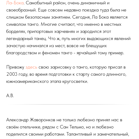
Ла-Бока
. Самобытный район, очень динамичный и
своеобразный. Еще совсем недавно поездка туда была не
слишком безопасным занятием. Сегодня, Ла Бока является
символом танго. Многие считают, что именно в местных
борделях, припортовых харчевнях и зародился этот
легендарный танец. Что ж, путь многих выдающихся явлений
зачастую начинался из мест, вовсе не блещущих
благородством и феномен танго - ярчайший тому пример.
Привожу
здесь
свою зарисовку о танго, которую присал в
2003 году, во время подготовки к старту самого длинного,
южноамериканского этапа кругосветки.
A.В.
Александр Жаворонков не только любезно принял нас в
своём отельчике, рядом с Сан Тельмо, но и любезно
поделился своими работами. Талантливый и замечательный,