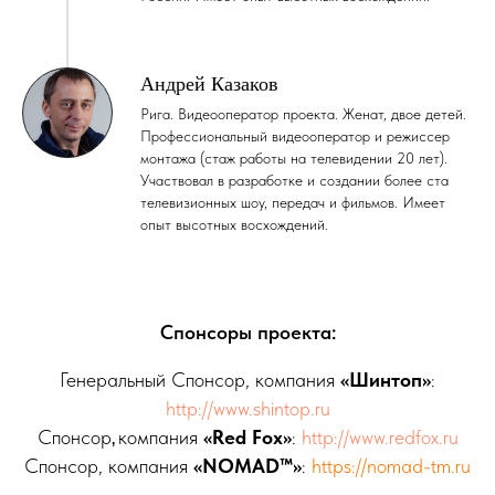
Андрей Казаков
Рига. Видеооператор проекта. Женат, двое детей.
Профессиональный видеооператор и режиссер
монтажа (стаж работы на телевидении 20 лет).
Участвовал в разработке и создании более ста
телевизионных шоу, передач и фильмов. Имеет
опыт высотных восхождений.
Спонсоры проекта:
Генеральный Спонсор,
компания
«Шинтоп»
:
http://www.shintop.ru
Спонсор
компания
«Red Fox»
:
http://www.redfox.ru
,
Спонсор, компания
«NOMAD™»
:
https://nomad-tm.ru