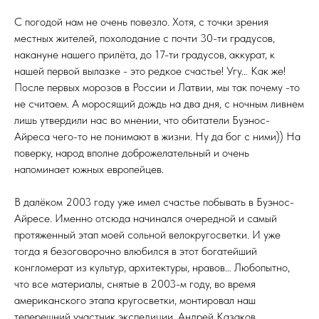
С погодой нам не очень повезло. Хотя, с точки зрения
местных жителей, похолодание с почти 30-ти градусов,
накануне нашего прилёта, до 17-ти градусов, аккурат, к
нашей первой вылазке - это редкое счастье! Угу… Как же!
После первых морозов в России и Латвии, мы так почему -то
не считаем. А моросящий дождь на два дня, с ночным ливнем
лишь утвердили нас во мнении, что обитатели Буэнос-
Айреса чего-то не понимают в жизни. Ну да бог с ними)) На
поверку, народ вполне доброжелательный и очень
напоминает южных европейцев.
В далёком 2003 году уже имел счастье побывать в Буэнос-
Айресе. Именно отсюда начинался очередной и самый
протяженный этап моей сольной велокругосветки. И уже
тогда я безоговорочно влюбился в этот богатейший
конгломерат из культур, архитектуры, нравов… Любопытно,
что все материалы, снятые в 2003-м году, во время
американского этапа кругосветки, монтировал наш
теперешний участник экспедиции, Андрей Казаков.